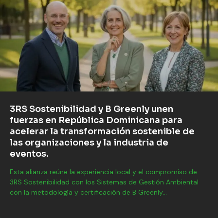
como empresa sostenible.
La sostenibilidad corporativa ya no es un simple detalle en el
sitio web de una empresa. Es gestión, riesgo, reputación,
cumplimiento normativo, eficiencia y, cada vez más,...
3RS Sostenibilidad y B Greenly unen
fuerzas en República Dominicana para
acelerar la transformación sostenible de
las organizaciones y la industria de
eventos.
Esta alianza reúne la experiencia local y el compromiso de
3RS Sostenibilidad con los Sistemas de Gestión Ambiental
con la metodología y certificación de B Greenly...